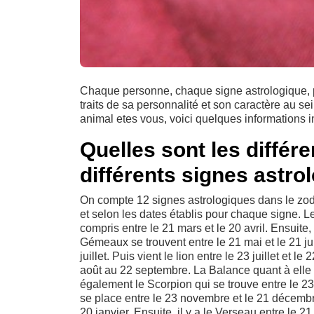
Chaque personne, chaque signe astrologique, p
traits de sa personnalité et son caractère au se
animal etes vous, voici quelques informations 
Quelles sont les différ
différents signes astro
On compte 12 signes astrologiques dans le zodia
et selon les dates établis pour chaque signe. Le
compris entre le 21 mars et le 20 avril. Ensuite,
Gémeaux se trouvent entre le 21 mai et le 21 jui
juillet. Puis vient le lion entre le 23 juillet et l
août au 22 septembre. La Balance quant à elle 
également le Scorpion qui se trouve entre le 23 
se place entre le 23 novembre et le 21 décembr
20 janvier. Ensuite, il y a le Verseau entre le 21 