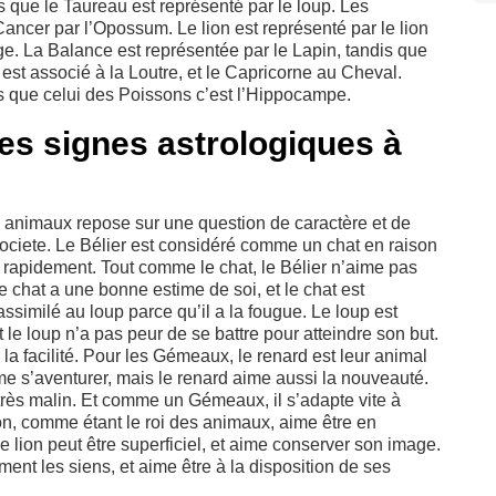
 que le Taureau est représenté par le loup. Les
ancer par l’Opossum. Le lion est représenté par le lion
e. La Balance est représentée par le Lapin, tandis que
 est associé à la Loutre, et le Capricorne au Cheval.
rs que celui des Poissons c’est l’Hippocampe.
es signes astrologiques à
es animaux repose sur une question de caractère et de
 societe. Le Bélier est considéré comme un chat en raison
s rapidement. Tout comme le chat, le Bélier n’aime pas
le chat a une bonne estime de soi, et le chat est
similé au loup parce qu’il a la fougue. Le loup est
 le loup n’a pas peur de se battre pour atteindre son but.
a facilité. Pour les Gémeaux, le renard est leur animal
me s’aventurer, mais le renard aime aussi la nouveauté.
rès malin. Et comme un Gémeaux, il s’adapte vite à
ion, comme étant le roi des animaux, aime être en
 le lion peut être superficiel, et aime conserver son image.
ent les siens, et aime être à la disposition de ses