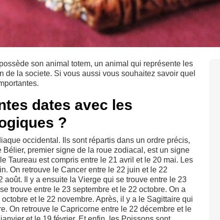
ossède son animal totem, un animal qui représente les
in de la societe. Si vous aussi vous souhaitez savoir quel
importantes.
entes dates avec les
logiques ?
que occidental. Ils sont répartis dans un ordre précis,
 Bélier, premier signe de la roue zodiacal, est un signe
 le Taureau est compris entre le 21 avril et le 20 mai. Les
n. On retrouve le Cancer entre le 22 juin et le 22
e 22 août. Il y a ensuite la Vierge qui se trouve entre le 23
se trouve entre le 23 septembre et le 22 octobre. On a
octobre et le 22 novembre. Après, il y a le Sagittaire qui
e. On retrouve le Capricorne entre le 22 décembre et le
janvier et le 19 février. Et enfin, les Poissons sont