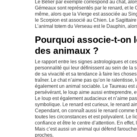
Le Bélier par exemple correspond au chat, alors
Gémeaux sont représentés par le renard, et le C
même, alors que la Vierge est associée au Sing
le Scorpion est associé au Chien. Le Sagittaire
L’animal totem du Verseau est le Dauphin, alo
Pourquoi associe-t-on l
des animaux ?
Le rapport entre les signes astrologiques et c
personnalité qui leur définissent au sein de la
de sa vivacité et sa tendance à faire les chose
traîner. Le chat n’aime pas qu’on le ralentisse, 
également un animal sociable. Le Taureau est as
persévérant, le loup aime aussi entreprendre, et
Le loup est également audacieux et n’aime pas l
symbolique. Le renard est curieux, le renard ai
Cependant, on connaît aussi le renard comme t
toutes les circonstances et est polyvalent. Le l
confiance et être le centre d’attention. En effet,
Mais c’est aussi un animal qui défend farouchem
proches.