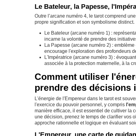
Le Bateleur, la Papesse, l'Impératr
Outre l’arcane numéro 4, le tarot comprend une
propre signification et son symbolisme distinct. P
Le Bateleur (arcane numéro 1) : représentan
incarne la volonté de prendre des initiativ
La Papesse (arcane numéro 2) : emblème de 
encourage l'exploration des profondeurs de l
L'Impératrice (arcane numéro 3) : évoquant la 
associée à la protection maternelle, à la c
Comment utiliser l'éne
prendre des décisions 
L'énergie de l'Empereur dans le tarot est souve
l'exercice du pouvoir personnel, y compris
l'em
manière efficace, il est essentiel de cultiver la
une décision, prenez le temps de clarifier vos o
approche rationnelle et logique en évaluant so
L'Empereur, une carte de guidan