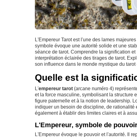
L'Empereur Tarot est l'une des lames majeures l
symbole évoque une autorité solide et une stabil
séance de tarot. Comprendre la signification et 
interprétation éclairée des tirages de tarot. Ex
son influence dans le monde mystique du tarot 
Quelle est la significat
L'
empereur tarot
(arcane numéro 4) représente le
et la force masculine, symbolisant la structure 
figure paternelle et à la notion de leadership. L
indiquer un besoin de discipline, de rationalit
également à établir des limites claires et à as
L'Empereur, symbole de pouvoir 
L'Empereur évoque le pouvoir et l'autorité. Il rep